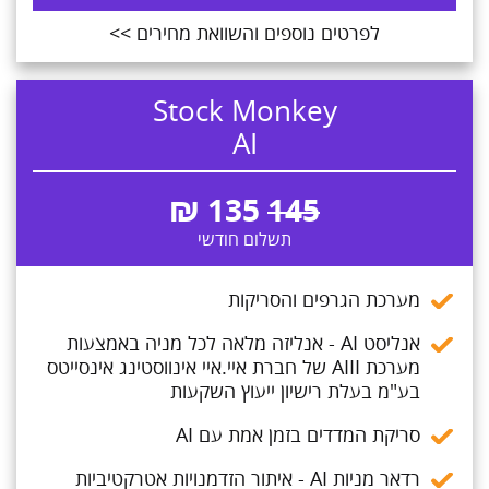
לפרטים נוספים והשוואת מחירים >>
Stock Monkey
AI
₪
135
145
תשלום חודשי
מערכת הגרפים והסריקות
אנליסט AI - אנליזה מלאה לכל מניה באמצעות
מערכת AIII של חברת איי.איי אינווסטינג אינסייטס
בע"מ בעלת רישיון ייעוץ השקעות
סריקת המדדים בזמן אמת עם AI
רדאר מניות AI - איתור הזדמנויות אטרקטיביות