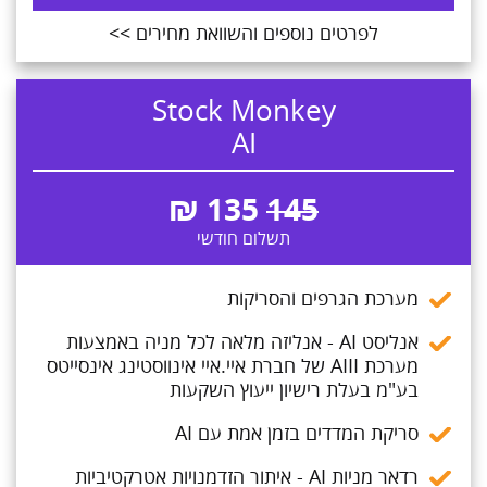
לפרטים נוספים והשוואת מחירים >>
Stock Monkey
AI
₪
135
145
תשלום חודשי
מערכת הגרפים והסריקות
אנליסט AI - אנליזה מלאה לכל מניה באמצעות
מערכת AIII של חברת איי.איי אינווסטינג אינסייטס
בע"מ בעלת רישיון ייעוץ השקעות
סריקת המדדים בזמן אמת עם AI
רדאר מניות AI - איתור הזדמנויות אטרקטיביות